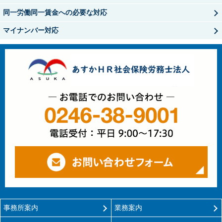
同一労働同一賃金への必要な対応
マイナンバー対応
お電話でのお問
お
事務所案内
業務案内